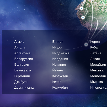
Алжир
Египет
Корея
Ангола
Индия
Куба
Аргентина
Индонезия
Латвия
Белоруссия
Иордания
Ливия
Болгария
Испания
Малайзия
Венесуэла
Йемен
Мексика
Германия
Казахстан
Монголия
Джибути
Китай
Мьянма
Доминикана
Колумбия
Никарагуа