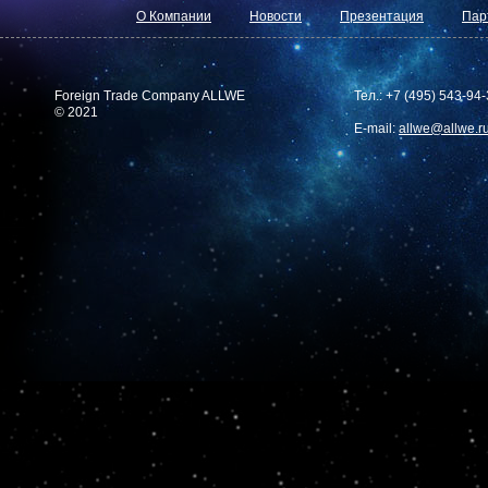
О Компании
Новости
Презентация
Пар
Foreign Trade Company ALLWE
Тел.: +7 (495) 543-94
© 2021
E-mail:
allwe@allwe.r